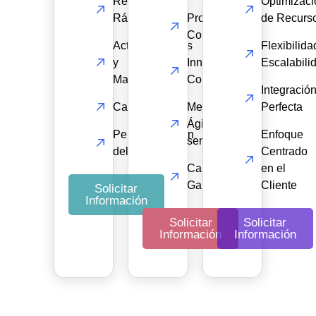
Respuesta
Optimizaci
Rápida
Proyectos
de Recurs
Completados
Actualizaciones
Flexibilida
y
Innovación
Escalabili
Mantenimiento
Continua
Integració
Capacitación
Metodologías
Perfecta
Ágiles y
Personalización
Enfoque
sencillas
del Soporte
Centrado
Calidad
en el
Garantizada
Cliente
Solicitar
Información
Solicitar
Solicitar
Información
Información